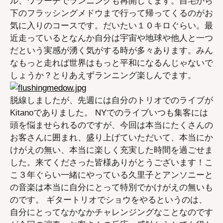
ル、ワラーチでランニングも再開してます。自宅から
下のフラッシングメドウまで行って帰ってくるのがお
気に入りのコースです。だいたい１０キロぐらい。最
近走っているとなんか自分は宇宙や地球や他人と一つ
だという実感が湧く気がする時が多々あります。みん
なもっと走れば世界はもっと平和になるんじゃないで
しょうか？とりあえずランニング楽しんでます。
脱線しましたが、先週には自分のトリオでのライブが
Kitanoでありました。 NYでのライブいつも集客には
頭を悩ませられるのですが、今回は本当にたくさんの
お客さんに囲まれ、盛り上げていただいて、本当にか
けがえの無い、本当に楽しく充実した時間を過ごせま
した。来てくださった皆様ありがとうございます！こ
こ３年ぐらい一緒にやっている久里子とアンソニーと
の音楽は本当に自分にとって特別でかけがえの無いも
のです。 ギタートリオでショウをやるというのは、
自分にとってなかなかチャレンジングなことなのです