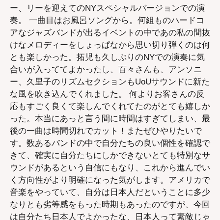
ー、リーを迎えてのNYスペシャルバージョンでの演
奏。 一曲目はお風呂ソングから。何組ものハードコ
アなジャズバンドが出るイベントの中であの私の間抜
けなメロディーをしょっぱなから思い切り弾くのは何
とも楽しかった。拓児も久しぶりのNYでの演奏に気
合いが入っててよかったし、百々さんも、アンソニ
ー、久里子のリズムセクションもUoUサウンドに新た
な風を吹き込んでくれました。 何よりお客さんの反
応もすごく良くて楽しんでくれてたのがとても嬉しか
った。本当にあっと言う間に時間はすぎてしまい、最
後の一曲は時間切れでカット！またぜひやりたいで
す。数あるバンドの中で自分たちの良い個性を確認で
きて、確実に自分たちにしかできないとても特別なサ
ウンドがあるという自信にもなり、これから進んでい
く方向性がより明確になった気がします。アメリカで
音楽をやっていて、自分は日本人だということに多少
なりとも劣等感をもった時期もあったのですが、今回
は自分たち日本人でよかったな、日本人って素敵じゃ