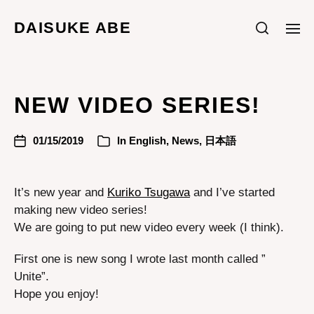
DAISUKE ABE
NEW VIDEO SERIES!
01/15/2019
In
English
,
News
,
日本語
It’s new year and
Kuriko Tsugawa
and I’ve started
making new video series!
We are going to put new video every week (I think).
First one is new song I wrote last month called ”
Unite”.
Hope you enjoy!