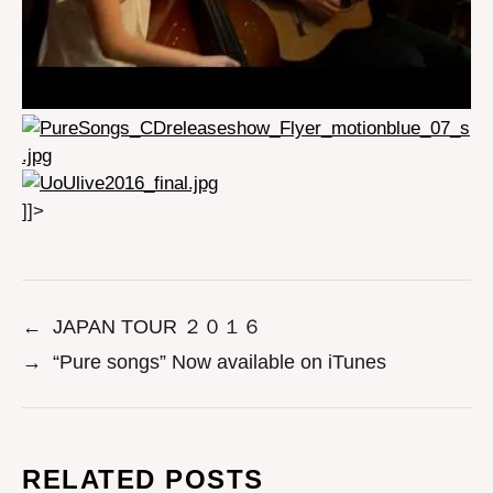
]]>
←
JAPAN TOUR ２０１６
→
“Pure songs” Now available on iTunes
RELATED POSTS