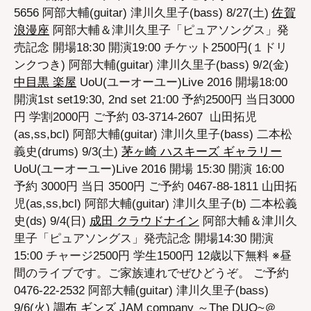
5656 阿部大輔(guitar) 津川久里子(bass) 8/27(土)
佐賀
浪漫座
阿部大輔＆津川久里子「ピュアソングス」発
売記念 開場18:30 開演19:00 チケット2500円(１ドリ
ンクつき) 阿部大輔(guitar) 津川久里子(bass) 9/2(金)
中目黒 楽屋
UoU(ユーオーユー)Live 2016 開場18:00
開演1st set19:30, 2nd set 21:00 予約2500円 当日3000
円 学割2000円 ご予約 03-3714-2607 山田拓児
(as,ss,bcl) 阿部大輔(guitar) 津川久里子(bass) 二本松
義史(drums) 9/3(土)
茅ヶ崎 ハスキーズ ギャラリー
UoU(ユーオーユー)Live 2016 開場 15:30 開演 16:00
予約 3000円 当日 3500円 ご予約 0467-88-1811 山田拓
児(as,ss,bcl) 阿部大輔(guitar) 津川久里子(b) 二本松義
史(ds) 9/4(日)
成田 クラウドナイン
阿部大輔＆津川久
里子「ピュアソングス」発売記念 開場14:30 開演
15:00 チャージ2500円 学生1500円 12歳以下無料 ※昼
間のライブです。ご家族連れでぜひどうぞ。 ご予約
0476-22-2532 阿部大輔(guitar) 津川久里子(bass)
9/6(火)
調布 ギンズ
JAM company ～The DUO~＠