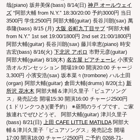
哉(piano) 坂井美保(bass) 8/14(日)
神戸 オールウェイ
ズ
“阿部大輔 from N.Y.” 18:30/20:00 予約3000円 当日
3500円 学生2500円 阿部大輔(guitar) 長谷川朗(sax) 萬
恭隆(bass) 8/15 (月)
大阪 谷町九丁目サブ
“阿部大輔
from N.Y.” 1st set 19:00/1800円 2nd set 21:00/1800円
阿部大輔(guitar) 長谷川朗(sax) 藤川幸恵(piano) 時安
吉宏(bass) 8/16(火)
下北沢 アポロ
市野元彦(guitar)
阿部大輔(guitar) 8/18(木)
名古屋 ピアチェーレ
小濱安
浩オルガンセッション 開場19:00 開演20:00 チャージ
3,300円 小濱安浩(sax) 坂本菜々(trombone) ハル土田
(organ) 阿部大輔(guitar) 倉田大輔(drums) 8/20(土)
新
所沢 花水木
阿部大輔＆津川久里子「ピュアソング
ス」発売記念 開場15:30 開演16:00 チャージ2500円
(１ドリンクつき)(要予約） ※昼間のライブです。ご家
族連れでぜひどうぞ。 阿部大輔(guitar) 津川久里子
(bass) 8/21(日)
上田 CAFE LITTLE MATILDA
阿部大
輔＆津川久里子「ピュアソングス」発売記念 開場
17:00 開演18:00 チャージ2500円 ご予約 0268-71-