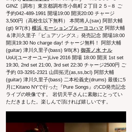
GINZ［調布］東京都調布市小島町２丁目２５−８ ご
予約042-489-1991 開場19:00 開演20:00 チャージ
3,500円（高校生以下無料） 本間将人(sax) 阿部大輔
(gt) 9/7(水)
横浜 モーションブルーヨコハマ
阿部大輔
＆津川久里子「ピュアソングス」発売記念 開場18:00
開演19:30 No charge day! チャージ無料！ 阿部大輔
(guitar) 津川久里子(bass) 9/8(木)
御茶ノ水 ナル
UoU(ユーオーユー)Live 2016 開場 18:00 開演 1st set
19:30, 2nd set 21:00, 3rd set 22:30 チャージ2500円 ご
予約 03-3291-2321 山田拓児(as,ss,bcl) 阿部大輔
(guitar) 津川久里子(bass) 二本松義史(drums) 最後に5
月にKitano NYで行った『Pure Songs』のCD発売記念
ライブの映像です。 岩切天平さんに素敵にとってい
ただきました。楽しんで頂ければ嬉しいです。